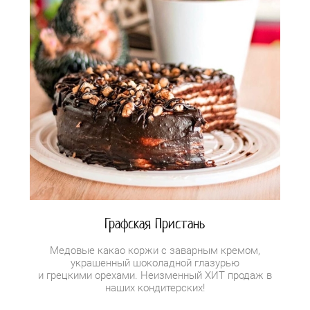
Графская Пристань
Медовые какао коржи с заварным кремом,
украшенный шоколадной глазурью
и грецкими орехами. Неизменный ХИТ продаж в
наших кондитерских!