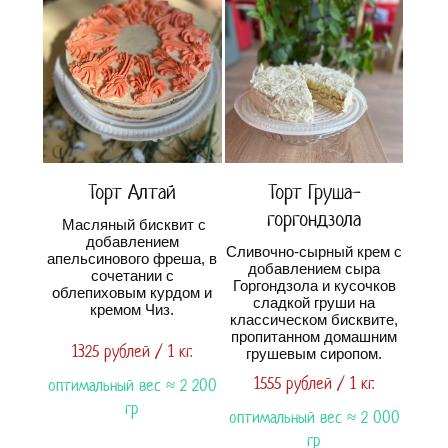
Торт Алтай
Торт Груша-
горгондзола
Масляный бисквит с
добавлением
Сливочно-сырный крем с
апельсинового фреша, в
добавлением сыра
сочетании с
Горгондзола и кусочков
облепиховым курдом и
сладкой груши на
кремом Чиз.
классическом бисквите,
пропитанном домашним
1325 рублей / 1 кг.
грушевым сиропом.
1555 рублей / 1 кг.
оптимальный вес ≈ 2 200
гр
оптимальный вес ≈ 2 000
гр