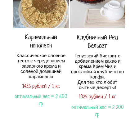
Карамельный
Клубничный Ред
наполеон
Вельвет
Классическое слоеное
Генуэзский бисквит с
тесто с чередованием
добавлением какао и
заварного крема и
крема Крем Чиз и
соленой домашней
прослойкой клубничного
карамелью
конфи.
Для тех кто любит
1435 рублей / 1 кг.
сытные десерты!
оптимальный вес ≈ 2 600
1325 рублей / 1 кг.
гр
оптимальный вес ≈ 2 200
гр